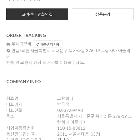
고객센터 전화연결
상품문의
ORDER TRACKING
우체국택배
배송위치조회
반품/교환
서울특별시 서대문구 북가좌동 376-19 그랑하나 아뜰리
에
반품 및 교환시 해당 택배사를 이용해주세요.
COMPANY INFO
상호명
그랑하나
대표이사
박금숙
대표전화
02-372-9490
주소
서울특별시 서대문구 북가좌동 376-19 그
랑하나 아뜰리에
사업자등록번호
110-15-83812
통신판매업신고
2011-서울서대문-0371