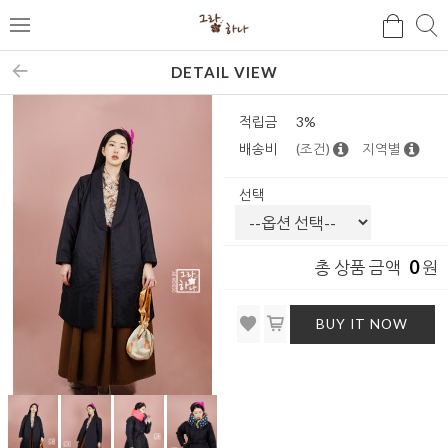
검
검
메
색
색
뉴
DETAIL VIEW
적립금
3%
배송비
(조건)
지역별
선택
0
총 상품 금액
원
BUY IT NOW