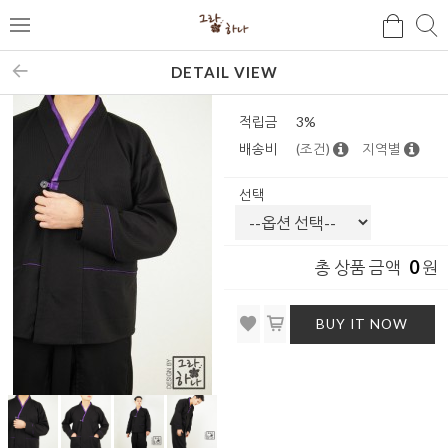
검
검
메
색
색
뉴
DETAIL VIEW
적립금
3%
배송비
(조건)
지역별
선택
0
총 상품 금액
원
BUY IT NOW