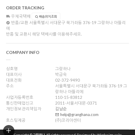
ORDER TRACKING
우체국택배
배송위치조회
반품/교환
서울특별시 서대문구 북가좌동 376-19 그랑하나 아뜰리
에
반품 및 교환시 해당 택배사를 이용해주세요.
COMPANY INFO
상호명
그랑하나
대표이사
박금숙
대표전화
02-372-9490
주소
서울특별시 서대문구 북가좌동 376-19 그
랑하나 아뜰리에
사업자등록번호
110-15-83812
통신판매업신고
2011-서울서대문-0371
개인정보관리책임자
김남순
help@granghana.com
호스팅제공
(주)코리아센터
Copyright ©
그랑하나
. All rights reserved. Designed by Wizdesign.co.kr