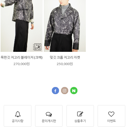
목판깃 저고리 블레이저 (크랙)
맞깃 크롭 저고리 자켓
270,000원
250,000원
공지사항
문의게시판
상품후기
이벤트