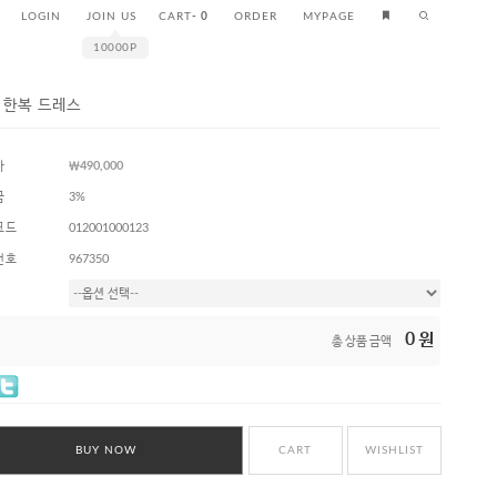
LOGIN
JOIN US
CART
-
0
ORDER
MYPAGE
10000P
 한복 드레스
가
￦490,000
금
3%
코드
012001000123
번호
967350
0
원
총 상품 금액
BUY NOW
CART
WISHLIST