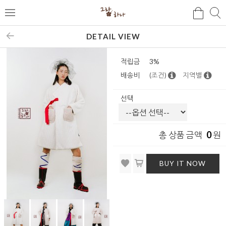
검
검
메
색
색
뉴
DETAIL VIEW
적립금
3%
배송비
(조건)
지역별
선택
0
총 상품 금액
원
BUY IT NOW