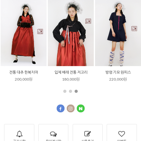
양면 털 행전
기모 한복 바지
기모 철릭 자켓
55,000원
190,000원
240,000원