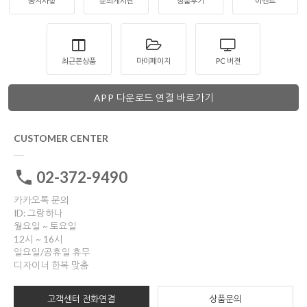
공지사항
문의게시판
상품후기
이벤트
최근본상품
마이페이지
PC 버젼
APP 다운로드 연결 바로가기
CUSTOMER CENTER
02-372-9490
카카오톡 문의
ID: 그랑하나
월요일 ~ 토요일
12시 ~ 16시
일요일/공휴일 휴무
디자이너 한복 맞춤
고객센터 전화연결
상품문의