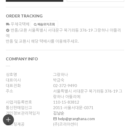
ORDER TRACKING
우체국택배
배송위치조회
반품/교환
서울특별시 서대문구 북가좌동 376-19 그랑하나 아뜰리
에
반품 및 교환시 해당 택배사를 이용해주세요.
COMPANY INFO
상호명
그랑하나
대표이사
박금숙
대표전화
02-372-9490
주소
서울특별시 서대문구 북가좌동 376-19 그
랑하나 아뜰리에
사업자등록번호
110-15-83812
통신판매업신고
2011-서울서대문-0371
개인정보관리책임자
김남순
help@granghana.com
호스팅제공
(주)코리아센터