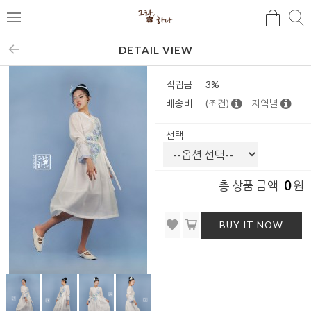
검
검
메
색
색
뉴
DETAIL VIEW
적립금
3%
배송비
(조건)
지역별
선택
0
총 상품 금액
원
BUY IT NOW