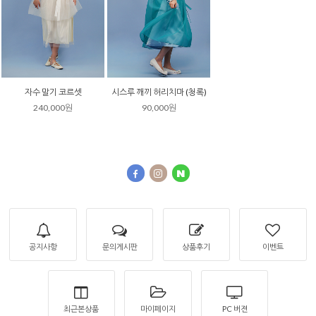
자수 말기 코르셋
시스루 깨끼 허리치마 (청록)
240,000원
90,000원
공지사항
문의게시판
상품후기
이벤트
최근본상품
마이페이지
PC 버젼