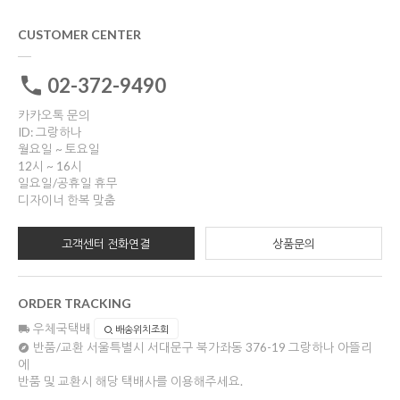
CUSTOMER CENTER
02-372-9490
카카오톡 문의
ID: 그랑하나
월요일 ~ 토요일
12시 ~ 16시
일요일/공휴일 휴무
디자이너 한복 맞춤
고객센터 전화연결
상품문의
ORDER TRACKING
우체국택배
배송위치조회
반품/교환
서울특별시 서대문구 북가좌동 376-19 그랑하나 아뜰리
에
반품 및 교환시 해당 택배사를 이용해주세요.