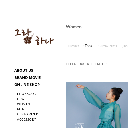
Women
- Dresses
- Tops
- Skirts&Pants
- jac
TOTAL
88
EA ITEM LIST
ABOUT US
BRAND MOVIE
ONLINE-SHOP
LOOKBOOK
NEW
WOMEN
MEN
CUSTOMIZED
ACCESSORY