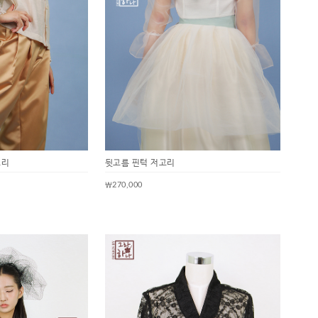
고리
뒷고름 핀턱 저고리
￦270,000