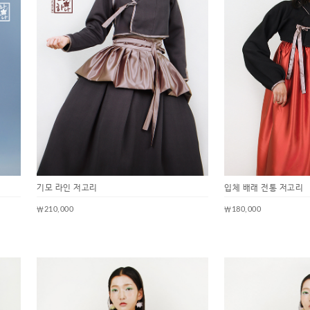
기모 라인 저고리
입체 배래 전통 저고리
￦210,000
￦180,000