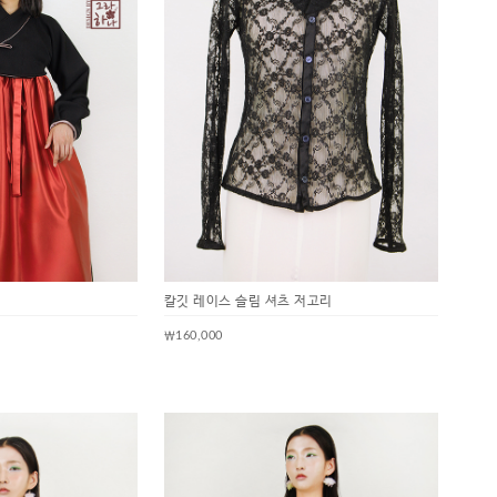
칼깃 레이스 슬림 셔츠 저고리
￦160,000