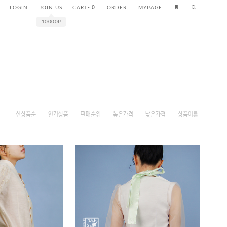
LOGIN
JOIN US
CART
-
0
ORDER
MYPAGE
10000P
신상품순
인기상품
판매순위
높은가격
낮은가격
상품이름