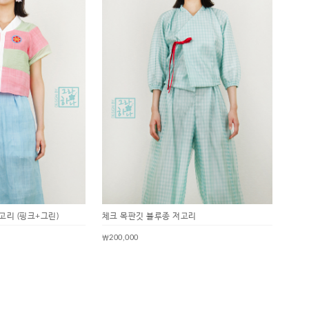
리 (핑크+그린)
체크 목판깃 블루종 저고리
￦200,000