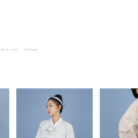
kets & vests
- Outwear