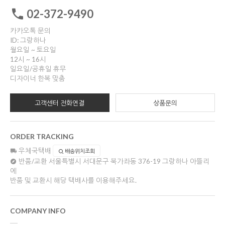
02-372-9490
카카오톡 문의
ID: 그랑하나
월요일 ~ 토요일
12시 ~ 16시
일요일/공휴일 휴무
디자이너 한복 맞춤
고객센터 전화연결
상품문의
ORDER TRACKING
우체국택배
배송위치조회
반품/교환
서울특별시 서대문구 북가좌동 376-19 그랑하나 아뜰리
에
반품 및 교환시 해당 택배사를 이용해주세요.
COMPANY INFO