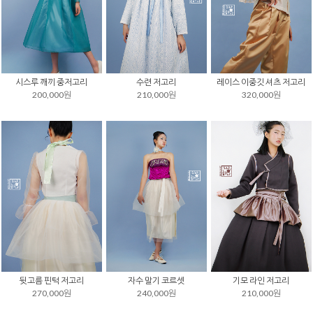
시스루 깨끼 중저고리
수련 저고리
레이스 이중깃 셔츠 저고리
200,000원
210,000원
320,000원
뒷고름 핀턱 저고리
자수 말기 코르셋
기모 라인 저고리
270,000원
240,000원
210,000원