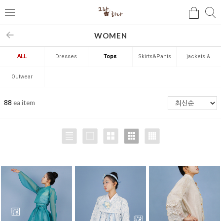
검
검
메
색
색
뉴
WOMEN
ALL
Dresses
Tops
Skirts&Pants
jackets &
vests
Outwear
88
ea item