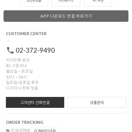
최근본상품
마이페이지
PC 버젼
APP 다운로드 연결 바로가기
CUSTOMER CENTER
02-372-9490
카카오톡 문의
ID: 그랑하나
월요일 ~ 토요일
12시 ~ 16시
일요일/공휴일 휴무
디자이너 한복 맞춤
고객센터 전화연결
상품문의
ORDER TRACKING
우체국택배
배송위치조회