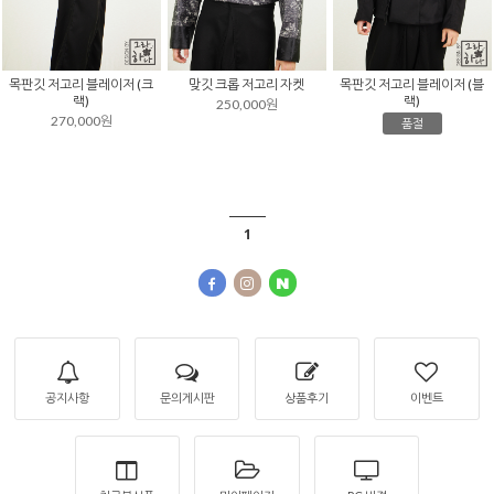
목판깃 저고리 블레이저 (크
맞깃 크롭 저고리 자켓
목판깃 저고리 블레이저 (블
랙)
랙)
250,000원
270,000원
품절
1
공지사항
문의게시판
상품후기
이벤트