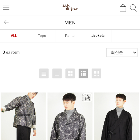
검
검
메
색
색
뉴
MEN
ALL
Tops
Pants
Jackets
3
ea item